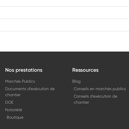
Nos prestations
Ressources
Marchés Publics
Blog
Documents d'exécution de
Conseils en marchés publics
chantier
Conseils d'exécution de
DOE
chantier
Notoriété
Boutique