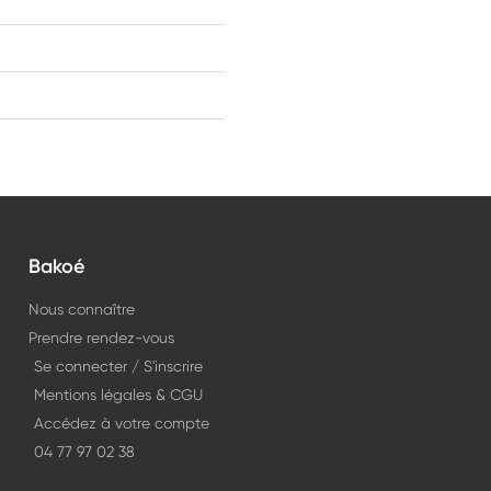
Bakoé
Nous connaître
Prendre rendez-vous
Se connecter / S'inscrire
Mentions légales & CGU
Accédez à votre compte
04 77 97 02 38