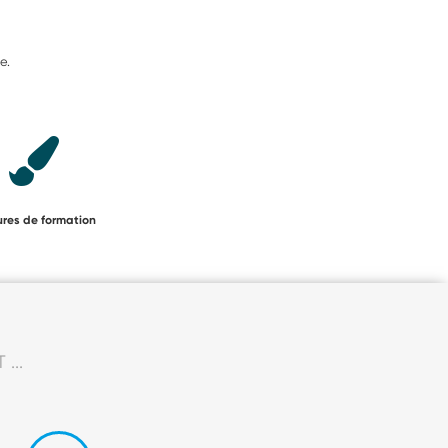
e.
ures de formation
...