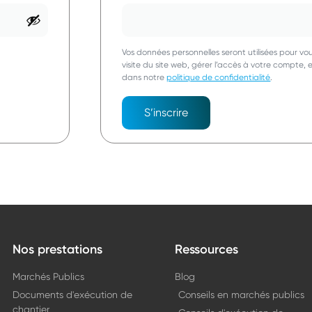
Vos données personnelles seront utilisées pour 
visite du site web, gérer l’accès à votre compte, 
dans notre
politique de confidentialité
.
S’inscrire
Nos prestations
Ressources
Marchés Publics
Blog
Documents d'exécution de
Conseils en marchés publics
chantier