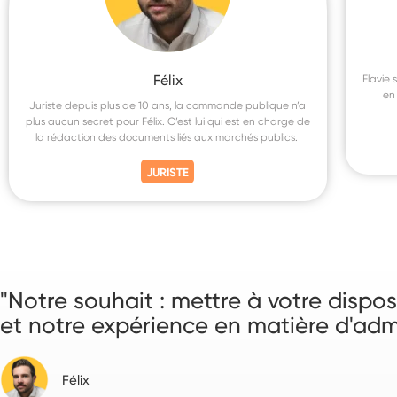
Félix
Flavie 
en
Juriste depuis plus de 10 ans, la commande publique n’a
plus aucun secret pour Félix. C’est lui qui est en charge de
la rédaction des documents liés aux marchés publics.
JURISTE
"Notre souhait : mettre à votre disp
et notre expérience en matière d'admi
Félix