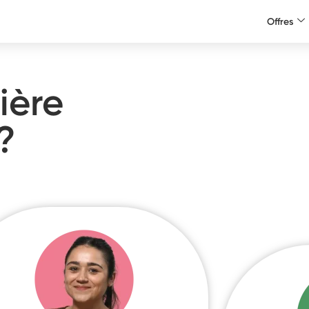
Offres
ière
?