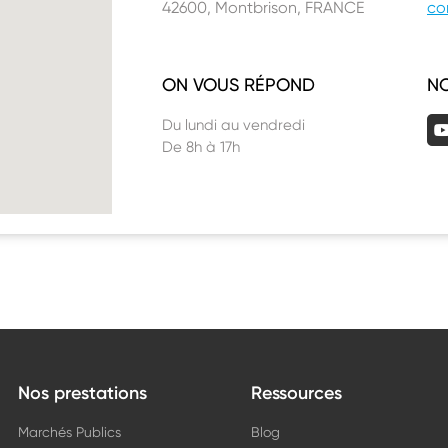
42600, Montbrison, FRANCE
co
ON VOUS RÉPOND
N
Du lundi au vendredi
De 8h à 17h
Nos prestations
Ressources
Marchés Publics
Blog