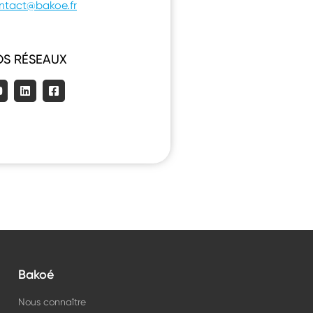
ntact@bakoe.fr
OS RÉSEAUX
Bakoé
Nous connaître