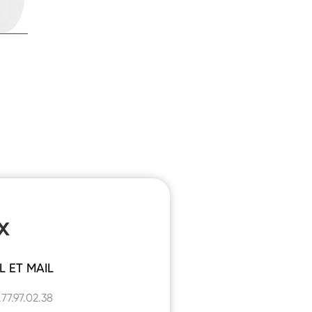
x
L ET MAIL
77.97.02.38