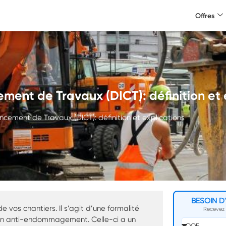
Offres
ent de Travaux (DICT): définition et 
ement de Travaux (DICT): définition et explications
BESOIN D
vos chantiers. Il s’agit d’une formalité
Recevez v
tion anti-endommagement. Celle-ci a un