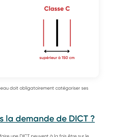
éseau doit obligatoirement catégoriser ses
ns la demande de DICT ?
aire une DICT peuvent à la fois être sur le