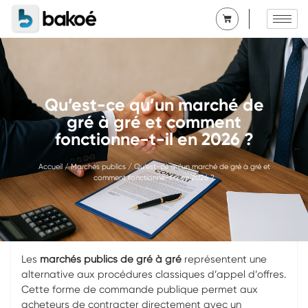
Qu’est-ce qu’un marché de
gré à gré et comment
fonctionne-t-il en 2026 ?
Accueil
/
Marchés publics
/ Qu’est-ce qu’un marché de gré à gré et
comment fonctionne-t-il en 2026 ?
Les
marchés publics de gré à gré
représentent une
alternative aux procédures classiques d’appel d’offres.
Cette forme de commande publique permet aux
acheteurs de contracter directement avec un