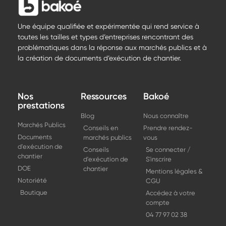
Une équipe qualifiée et expérimentée qui rend service à
toutes les tailles et types d’entreprises rencontrant des
problématiques dans la réponse aux marchés publics et à
la création de documents d’exécution de chantier.
Nos
Ressources
Bakoé
prestations
Blog
Nous connaître
Marchés Publics
Conseils en
Prendre rendez-
Documents
marchés publics
vous
d'exécution de
Conseils
Se connecter /
chantier
d'exécution de
S'inscrire
DOE
chantier
Mentions légales &
Notoriété
CGU
Boutique
Accédez à votre
compte
04 77 97 02 38