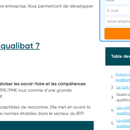
re entreprise. Vous permettant de développer
 qualibat ?
Table de
A quoi c
qualibat
loriser les savoir-faire et les compétences
Le tarif
une TPE/PME tout comme d’une grande
Quels a
P.
qualific
ceptibles de rencontrer. Elle met en avant la
Les cri
qualific
ux normes établies dans le secteur du BTP.
La valid
qualiba