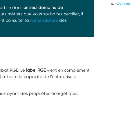
Comment
pertise dans
un seul domaine de
rs métiers que vous souhaitez certifier, il
nt consulter la
nomenclature
des
alibat RGE. Le
label RGE
vient en complément
) atteste la capacité de l’entreprise à
vaux ayant des propriétés énergétiques
t