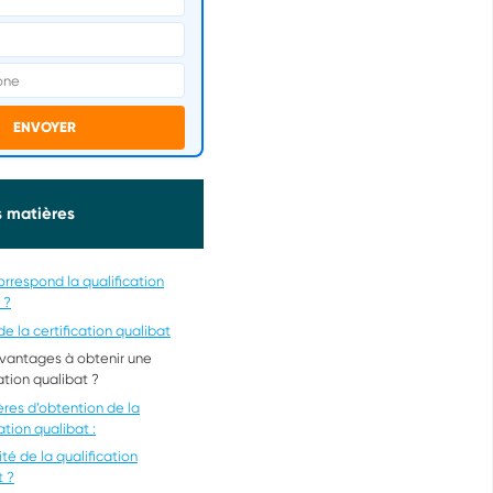
ENVOYER
s matières
orrespond la qualification
 ?
 de la certification qualibat
vantages à obtenir une
ation qualibat ?
tères d’obtention de la
ation qualibat :
ité de la qualification
t ?