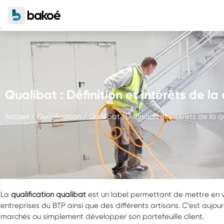
Qualibat : Définition et intérêts de la 
Accueil
/
Qualification
/ Qualibat : Définition et intérêts de la q
La
qualification qualibat
est un label permettant de mettre en v
entreprises du BTP ainsi que des différents artisans. C’est aujou
marchés ou simplement développer son portefeuille client.